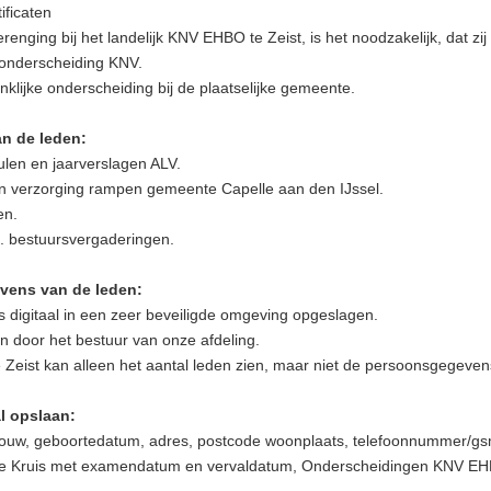
ificaten
nging bij het landelijk KNV EHBO te Zeist, is het noodzakelijk, dat zi
 onderscheiding KNV.
klijke onderscheiding bij de plaatselijke gemeente.
an de leden:
ulen en jaarverslagen ALV.
 en verzorging rampen gemeente Capelle aan den IJssel.
en.
. bestuursvergaderingen.
vens van de leden:
digitaal in een zeer beveiligde omgeving opgeslagen.
n door het bestuur van onze afdeling.
Zeist kan alleen het aantal leden zien, maar niet de persoonsgegeven
l opslaan:
rouw, geboortedatum, adres, postcode woonplaats, telefoonnummer/g
je Kruis met examendatum en vervaldatum, Onderscheidingen KNV EHBO