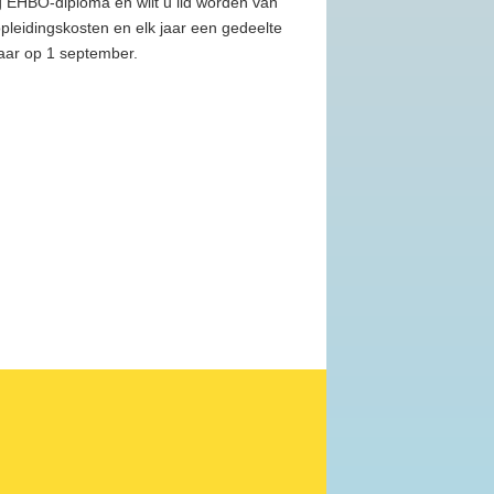
ig EHBO-diploma en wilt u lid worden van
leidingskosten en elk jaar een gedeelte
jaar op 1 september.