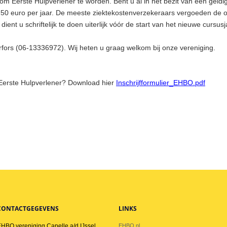
t om Eerste Hulpverlener te worden. Bent u al in het bezit van een geld
 50 euro per jaar. De meeste ziektekostenverzekeraars vergoeden de op
ent u schriftelijk te doen uiterlijk vóór de start van het nieuwe cursus
erfors (06-13336972). Wij heten u graag welkom bij onze vereniging.
g Eerste Hulpverlener? Download hier
Inschrijfformulier_EHBO.pdf
CONTACTGEGEVENS
LINKS
HBO vereniging Capelle a/d IJssel
EHBO.nl