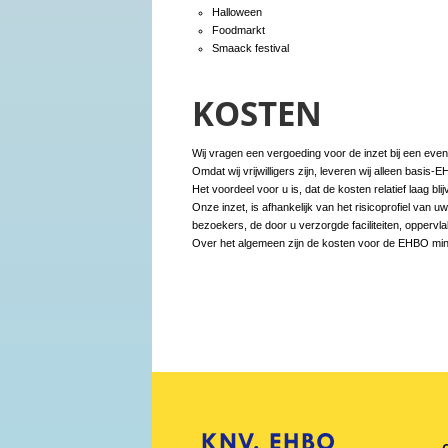
Halloween
Foodmarkt
Smaack festival
KOSTEN
Wij vragen een vergoeding voor de inzet bij een eve
Omdat wij vrijwilligers zijn, leveren wij alleen basi
Het voordeel voor u is, dat de kosten relatief laag blij
Onze inzet, is afhankelijk van het risicoprofiel van u
bezoekers, de door u verzorgde faciliteiten, oppervla
Over het algemeen zijn de kosten voor de EHBO minder