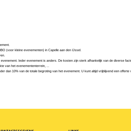
nement.
s-EHBO (voor kleine evenementen) in Capelle aan den IJssel.
ven.
w evenement. Ieder evenement is anders. De kosten zijn sterk afhankelijk van de diverse factor
kte van het evenemententerrein, ...
 dan 10% van de totale begroting van het evenement. U kunt altijd vrijblijvend een offerte 